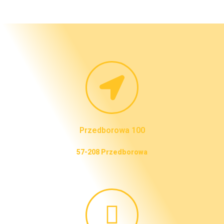
Przedborowa 100
57-208 Przedborowa