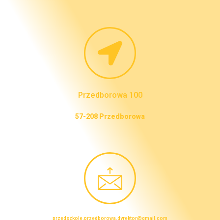
Przedborowa 100
57-208 Przedborowa
przedszkole.przedborowa.dyrektor@gmail.com